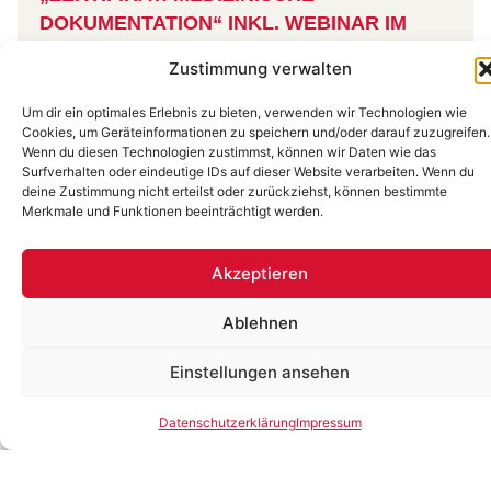
DOKUMENTATION“ INKL. WEBINAR IM
SEMINARZENTRUM LEIPZIG
Zustimmung verwalten
„[…] Von September bis November 2015 fanden pro
Woche zwei Veranstaltungstage – insgesamt 22
Um dir ein optimales Erlebnis zu bieten, verwenden wir Technologien wie
Seminare – statt. SPM 2000 hat uns
Cookies, um Geräteinformationen zu speichern und/oder darauf zuzugreifen.
Wenn du diesen Technologien zustimmst, können wir Daten wie das
im
Seminarzentrum Leipzig
eine fortschrittliche
Surfverhalten oder eindeutige IDs auf dieser Website verarbeiten. Wenn du
Location
mit modernster Technik
zur Verfügung
deine Zustimmung nicht erteilst oder zurückziehst, können bestimmte
gestellt. […] Das Seminar-Team hieß uns
Merkmale und Funktionen beeinträchtigt werden.
wöchentlich freundlich Willkommen und stellte sich
schnellstens auf unsere Wünsche ein.“ […]
Akzeptieren
Geschäftsentwicklung, DMI GmbH & Co.KG Münster
Ablehnen
Einstellungen ansehen
Datenschutzerklärung
Impressum