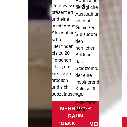
Raum eine
Unterwasserwelt
behagliche
präsentiert
Ausstrahlung
und eine
verleiht.
inspirierende
Genießen
Atmosphäre
Sie zudem
schafft.
den
Hier finden
herrlichen
bis zu 20
Blick auf
Personen
das
Platz, um
Stadtzentrum,
kreativ zu
der eine
arbeiten
inspirierende
und sich
Kulisse für
auszutauschen
Ihre
Aktivitäten
MEHR ÜBER
bietet.
RAUM
"DENKMEER"
MEHR ÜBER