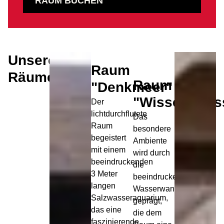
RAUM BUCHEN
Unsere
Raum
Räume
Raum
"Denkmeer"
"Wissensflus
Der
lichtdurchflutete
Das
Raum
besondere
begeistert
Ambiente
mit einem
wird durch
beeindruckenden
die
3 Meter
beeindruckende
langen
Wasserwand
Salzwasseraquarium,
geprägt,
das eine
die dem
faszinierende