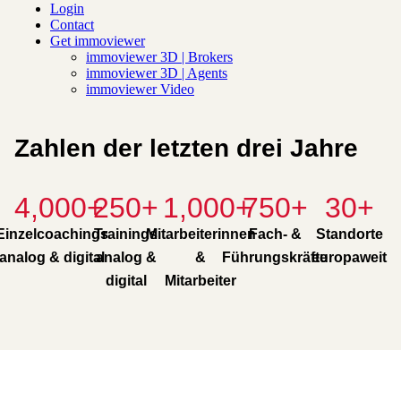
Zahlen der letzten drei Jahre
4,000
+
250
+
1,000
+
750
+
30
+
Einzelcoachings
Trainings
Mitarbeiterinnen
Fach- &
Standorte
analog & digital
analog &
&
Führungskräfte
europaweit
digital
Mitarbeiter