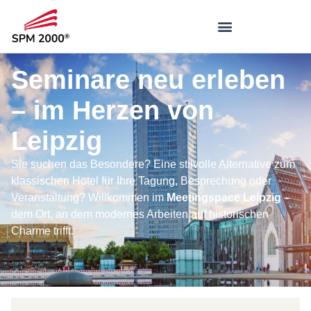
Seminare neu erleben
– im Herzen von
Leipzig
Sie suchen das Besondere? Eine stilvolle Alternative zum
klassischen Hotel für Ihre Tagung, Besprechung oder
Veranstaltung? Willkommen im
Meetingspace Leipzig
–
dem Ort, an dem modernes Arbeiten auf historischen
Charme trifft.